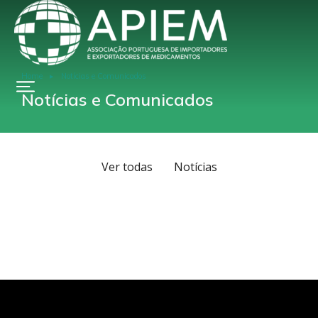
Home
Notícias e Comunicados
You are here:
Notícias e Comunicados
Ver todas
Notícias